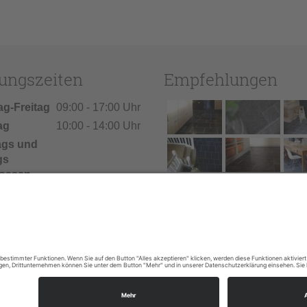
ungszeiten
Empfehlungen
ag-Freitag
09:00 - 17:00 Uhr
ag
10:00 - 14:00 Uhr
ags und
gs
ossen
ien: Vom
026 bis
.
026 bleibt
Geschäft
ossen