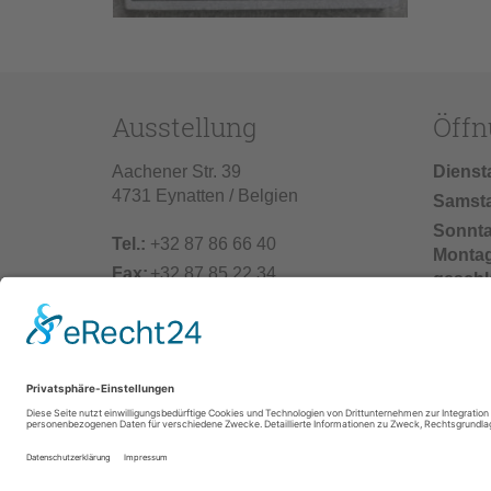
Ausstellung
Öffn
Aachener Str. 39
Dienst
4731 Eynatten / Belgien
Samst
Sonnt
Tel.:
+32 87 86 66 40
Monta
Fax:
+32 87 85 22 34
geschl
info@vonderhecken.de
Baufer
02.07.2
einschl
25.07.2
unser 
geschl
© 2026 Naturstein Vonderhecken