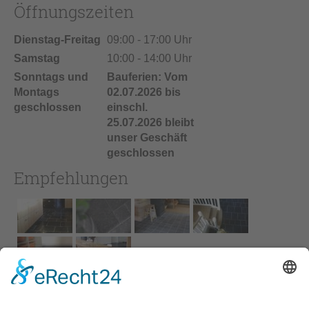
Öffnungszeiten
Dienstag-Freitag
09:00 - 17:00 Uhr
Samstag
10:00 - 14:00 Uhr
Sonntags und
Bauferien: Vom
Montags
02.07.2026 bis
geschlossen
einschl.
25.07.2026 bleibt
unser Geschäft
geschlossen
Empfehlungen