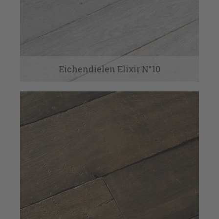
Eichendielen Elixir N°10