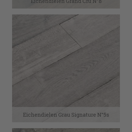
Eichendielen Grand Cru N°8
Eichendielen Grau Signature N°5s