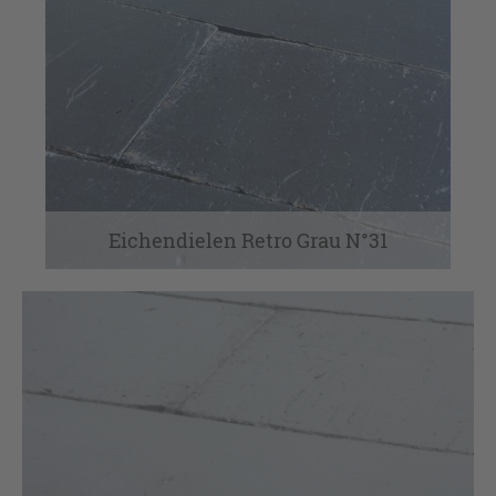
Eichendielen Retro Grau N°31