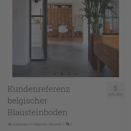
Kundenreferenz
5
AUG. 2019
belgischer
Blausteinboden
eingetragen in:
Allgemein
,
Blaustein
|
0