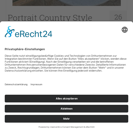
Portrait Country Style
26
SEP. 2018
eingetragen in:
Allgemein
|
0
Schöner Bericht über uns in der aktuellen Ausgabe des
Wohnkulturmagazins Country Style (Herbst 2018)
Zeugen einer vergangenen Baukunst