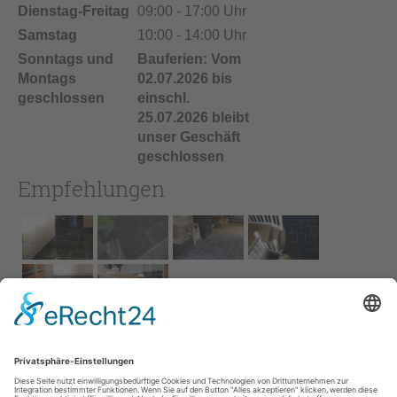
Dienstag-Freitag
09:00 - 17:00 Uhr
Samstag
10:00 - 14:00 Uhr
Sonntags und
Bauferien: Vom
Montags
02.07.2026 bis
geschlossen
einschl.
25.07.2026 bleibt
unser Geschäft
geschlossen
Empfehlungen
Impressum