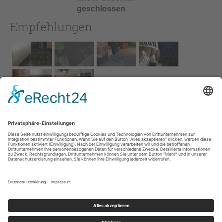
geschlossen
Empfehlungen
Impressum
AGB
Service
Links
Datenschutz­
erklärung