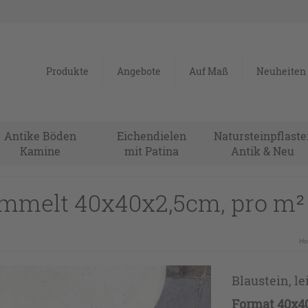
Produkte
Angebote
Auf Maß
Neuheiten
Antike Böden
Eichendielen
Natursteinpflaste
Kamine
mit Patina
Antik & Neu
ommelt 40x40x2,5cm, pro m² 
H
Blaustein, l
Format 40x4