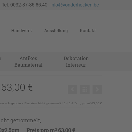
Tel. 0032-87-86.66.40
info@vonderhecken.be
Handwerk
Ausstellung
Kontakt
r
Antikes
Dekoration
Baumaterial
Interieur
63,00 €
ome
»
Angebote
»
Blaustein leicht getrommelt 40x40x2,5cm, pro m² 63,00 €
eicht getrommelt,
0x2,5cm Preis pro m² 63,00 €