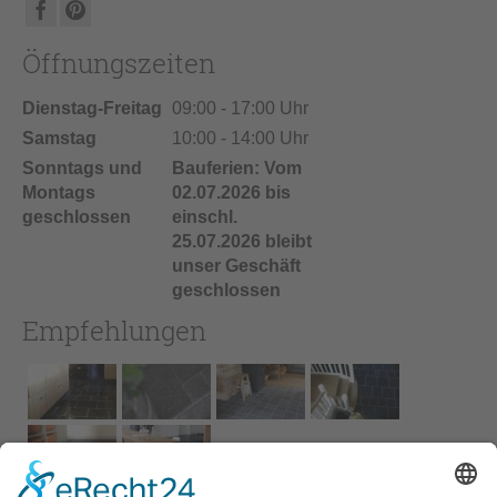
Öffnungszeiten
Dienstag-Freitag
09:00 - 17:00 Uhr
Samstag
10:00 - 14:00 Uhr
Sonntags und
Bauferien: Vom
Montags
02.07.2026 bis
geschlossen
einschl.
25.07.2026 bleibt
unser Geschäft
geschlossen
Empfehlungen