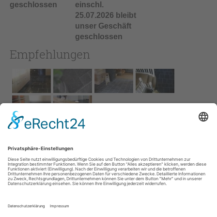
geschlossen
einschl.
25.07.2026 bleibt
unser Geschäft
geschlossen
Empfehlungen
Impressum
AGB
Service
Links