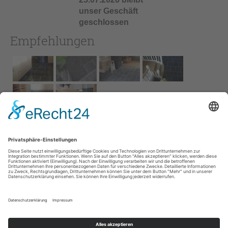
unser Geschäft
geschlossen
Empfehlungen
Impressum
AGB
Service
Links
Datenschutz­
erklärung