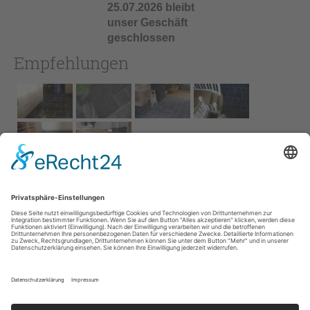
25.07.2026 bleibt
unser Geschäft
geschlossen
Empfehlungen
Impressum
AGB
Service
Links
Datenschutz­