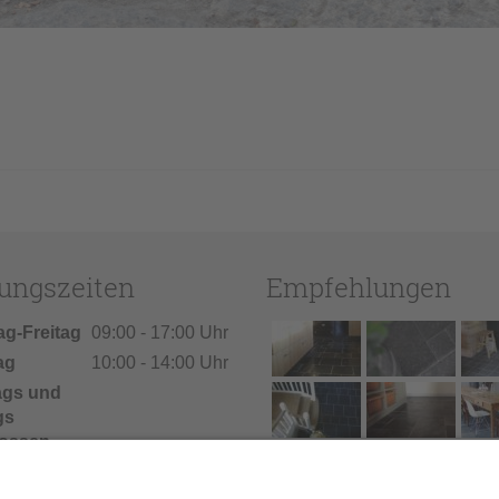
ungszeiten
Empfehlungen
ag-Freitag
09:00 - 17:00 Uhr
ag
10:00 - 14:00 Uhr
ags und
gs
ossen
ien: Vom
026 bis