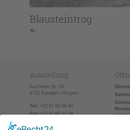
Blausteintrog
0
Ausstellung
Öffn
Aachener Str. 39
Dienst
4731 Eynatten / Belgien
Samst
Sonnt
Tel.:
+32 87 86 66 40
Monta
Fax:
+32 87 85 22 34
geschl
info@vonderhecken.de
Baufer
02.07.2