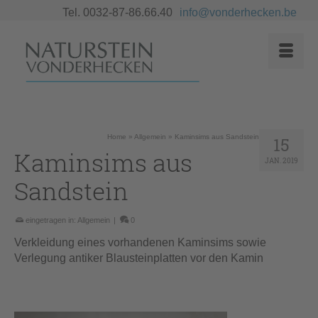
Tel. 0032-87-86.66.40
info@vonderhecken.be
Home
»
Allgemein
»
Kaminsims aus Sandstein
15
Kaminsims aus
JAN. 2019
Sandstein
eingetragen in:
Allgemein
|
0
Verkleidung eines vorhandenen Kaminsims sowie
Verlegung antiker Blausteinplatten vor den Kamin