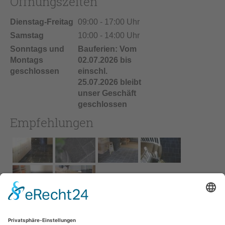
Öffnungszeiten
Dienstag-Freitag
09:00 - 17:00 Uhr
Samstag
10:00 - 14:00 Uhr
Sonntags und
Bauferien: Vom
Montags
02.07.2026 bis
geschlossen
einschl.
25.07.2026 bleibt
unser Geschäft
geschlossen
Empfehlungen