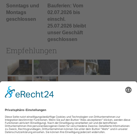
Sonntags und
Bauferien: Vom
Montags
02.07.2026 bis
geschlossen
einschl.
25.07.2026 bleibt
unser Geschäft
geschlossen
Empfehlungen
Impressum
AGB
Service