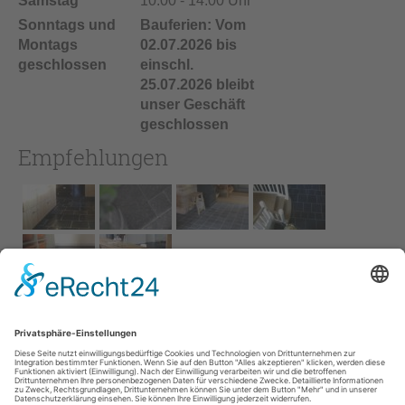
Samstag
10:00 - 14:00 Uhr
Sonntags und
Bauferien: Vom
Montags
02.07.2026 bis
geschlossen
einschl.
25.07.2026 bleibt
unser Geschäft
geschlossen
Empfehlungen
Impressum
AGB