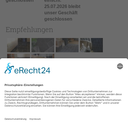
geschlossen
einschl.
25.07.2026 bleibt
unser Geschäft
geschlossen
Empfehlungen
Impressum
AGB
Service
Links
Datenschutz­