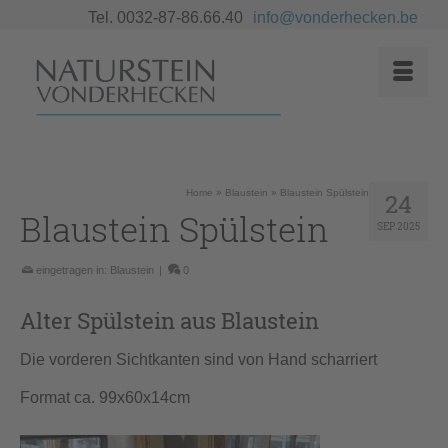
Tel. 0032-87-86.66.40
info@vonderhecken.be
Home
»
Blaustein
»
Blaustein Spülstein
24
Blaustein Spülstein
SEP. 2025
eingetragen in:
Blaustein
|
0
Alter Spülstein aus Blaustein
Die vorderen Sichtkanten sind von Hand scharriert
Format ca. 99x60x14cm