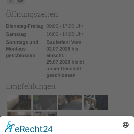
Öffnungszeiten
Dienstag-Freitag
09:00 - 17:00 Uhr
Samstag
10:00 - 14:00 Uhr
Sonntags und
Bauferien: Vom
Montags
02.07.2026 bis
geschlossen
einschl.
25.07.2026 bleibt
unser Geschäft
geschlossen
Empfehlungen