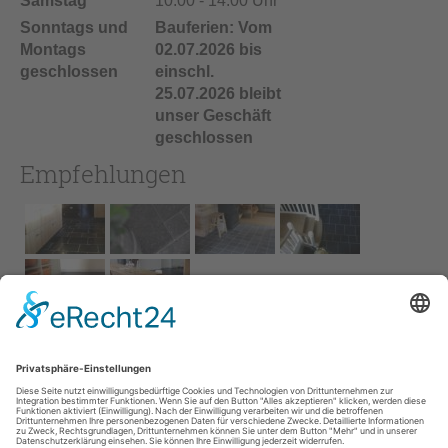
Samstag
10:00 - 14:00 Uhr
Sonntags und
Bauferien: Vom
Montags
02.07.2026 bis
geschlossen
einschl.
25.07.2026 bleibt
unser Geschäft
geschlossen
Empfehlungen
Impressum
AGB