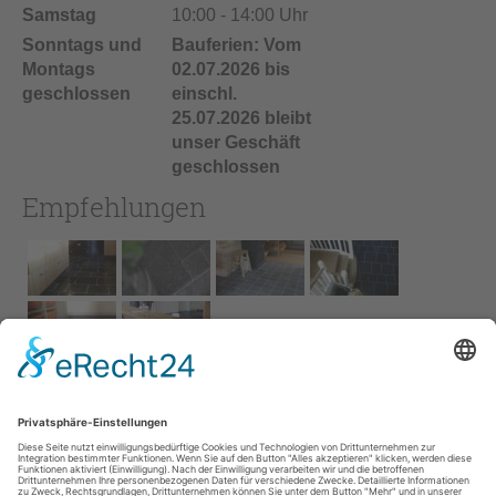
Samstag
10:00 - 14:00 Uhr
Sonntags und
Bauferien: Vom
Montags
02.07.2026 bis
geschlossen
einschl.
25.07.2026 bleibt
unser Geschäft
geschlossen
Empfehlungen
Impressum
AGB