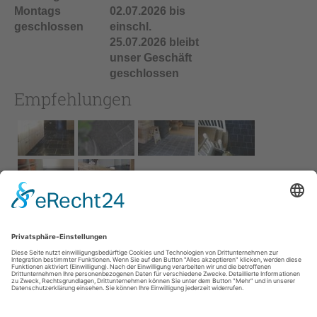
Montags
02.07.2026 bis
geschlossen
einschl.
25.07.2026 bleibt
unser Geschäft
geschlossen
Empfehlungen
Impressum
AGB
Service
Links