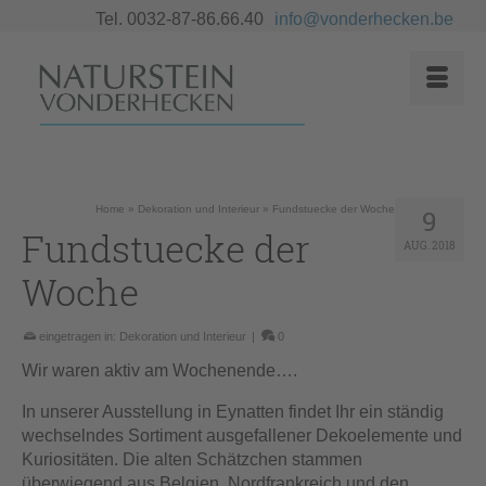
Tel. 0032-87-86.66.40
info@vonderhecken.be
Home
»
Dekoration und Interieur
»
Fundstuecke der Woche
9
Fundstuecke der
AUG. 2018
Woche
eingetragen in:
Dekoration und Interieur
|
0
Wir waren aktiv am Wochenende….
In unserer Ausstellung in Eynatten findet Ihr ein ständig
wechselndes Sortiment ausgefallener Dekoelemente und
Kuriositäten. Die alten Schätzchen stammen
überwiegend aus Belgien, Nordfrankreich und den