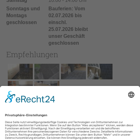
Samstag
10:00 - 14:00 Uhr
Sonntags und
Bauferien: Vom
Montags
02.07.2026 bis
geschlossen
einschl.
25.07.2026 bleibt
unser Geschäft
geschlossen
Empfehlungen
Impressum
AGB