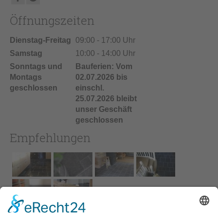
Öffnungszeiten
Dienstag-Freitag
09:00 - 17:00 Uhr
Samstag
10:00 - 14:00 Uhr
Sonntags und
Bauferien: Vom
Montags
02.07.2026 bis
geschlossen
einschl.
25.07.2026 bleibt
unser Geschäft
geschlossen
Empfehlungen