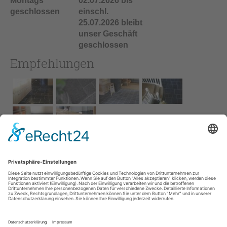
Montags
02.07.2026 bis
geschlossen
einschl.
25.07.2026 bleibt
unser Geschäft
geschlossen
Empfehlungen
Impressum
AGB
Service
Links