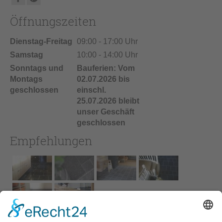
Öffnungszeiten
Dienstag-Freitag
09:00 - 17:00 Uhr
Samstag
10:00 - 14:00 Uhr
Sonntags und
Bauferien: Vom
Montags
02.07.2026 bis
geschlossen
einschl.
25.07.2026 bleibt
unser Geschäft
geschlossen
Empfehlungen