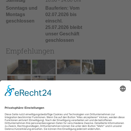
Samstag
10:00 - 14:00 Uhr
Sonntags und
Bauferien: Vom
Montags
02.07.2026 bis
geschlossen
einschl.
25.07.2026 bleibt
unser Geschäft
geschlossen
Empfehlungen
Impressum
AGB