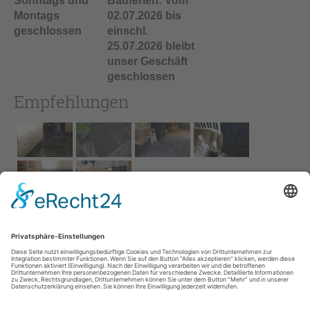
Sonntags und
Bauferien: Vom
Montags
02.07.2026 bis
geschlossen
einschl.
25.07.2026 bleibt
unser Geschäft
geschlossen
Empfehlungen
Impressum
AGB
Service