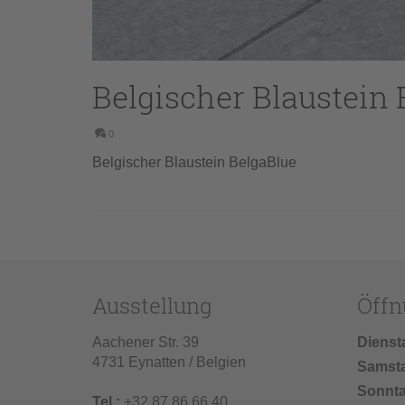
Belgischer Blaustein 
0
Belgischer Blaustein BelgaBlue
Ausstellung
Öffn
Aachener Str. 39
Dienst
4731 Eynatten / Belgien
Samst
Sonnt
Tel.:
+32 87 86 66 40