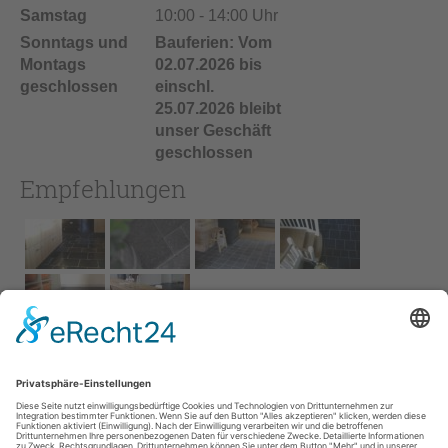
Samstag
10:00 - 14:00 Uhr
Sonntags und
Bauferien: Vom
Montags
02.07.2026 bis
geschlossen
einschl.
25.07.2026 bleibt
unser Geschäft
geschlossen
Empfehlungen
Impressum
AGB