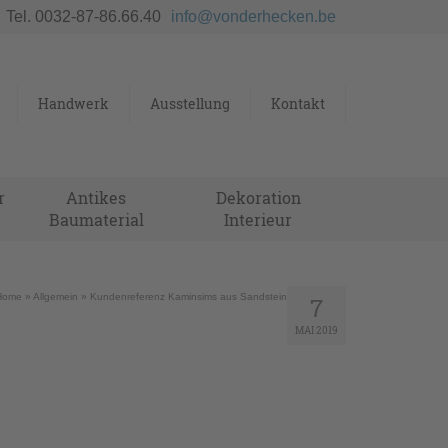
Tel. 0032-87-86.66.40
info@vonderhecken.be
Handwerk
Ausstellung
Kontakt
r
Antikes
Dekoration
Baumaterial
Interieur
Home
»
Allgemein
»
Kundenreferenz Kaminsims aus Sandstein
7
MAI 2019