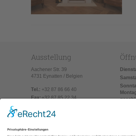
Ausstellung
Öffn
Aachener Str. 39
Dienst
4731 Eynatten / Belgien
Samst
Sonnt
Tel.:
+32 87 86 66 40
Monta
Fax:
+32 87 85 22 34
geschl
info@vonderhecken.de
Baufer
02.07.2
einschl
25.07.2
unser 