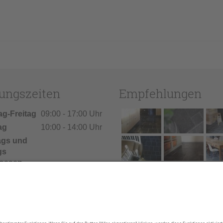
ungszeiten
Empfehlungen
ag-Freitag
09:00 - 17:00 Uhr
ag
10:00 - 14:00 Uhr
ags und
gs
ossen
ien: Vom
026 bis
.
026 bleibt
Geschäft