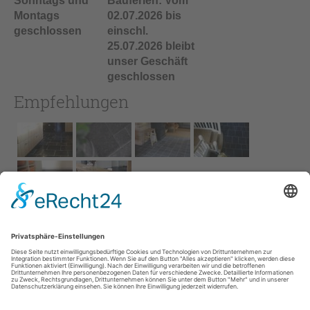
Sonntags und
Bauferien: Vom
Montags
02.07.2026 bis
geschlossen
einschl.
25.07.2026 bleibt
unser Geschäft
geschlossen
Empfehlungen
Impressum
AGB
Service