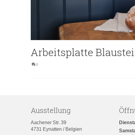
Arbeitsplatte Blauste
0
Ausstellung
Öffn
Aachener Str. 39
Dienst
4731 Eynatten / Belgien
Samst