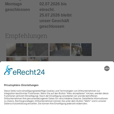
Montags
02.07.2026 bis
geschlossen
einschl.
25.07.2026 bleibt
unser Geschäft
geschlossen
Empfehlungen
Impressum
AGB
Service
Links