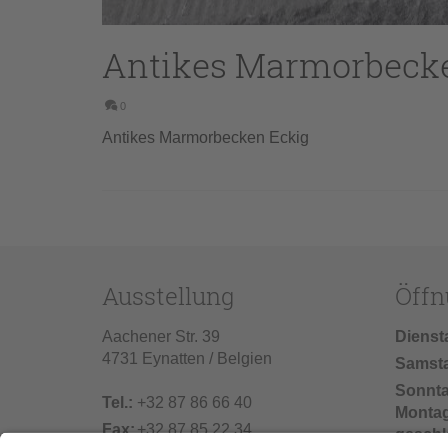
Antikes Marmorbeck
0
Antikes Marmorbecken Eckig
Ausstellung
Öffn
Aachener Str. 39
Dienst
4731 Eynatten / Belgien
Samst
Sonnt
Tel.:
+32 87 86 66 40
Monta
Fax:
+32 87 85 22 34
geschl