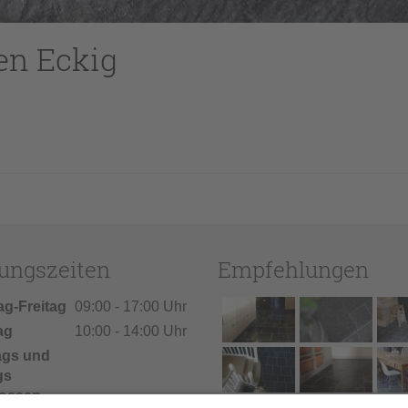
en Eckig
ungszeiten
Empfehlungen
ag-Freitag
09:00 - 17:00 Uhr
ag
10:00 - 14:00 Uhr
ags und
gs
ossen