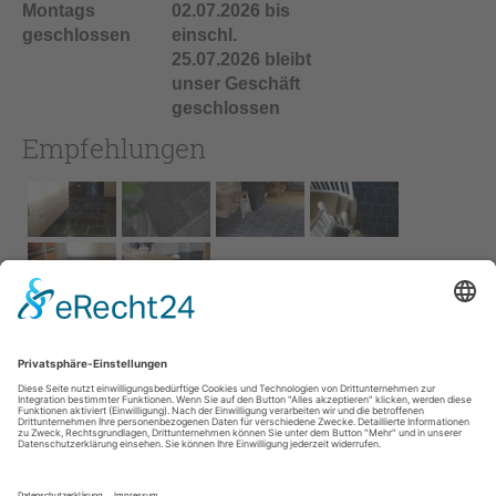
Montags
02.07.2026 bis
geschlossen
einschl.
25.07.2026 bleibt
unser Geschäft
geschlossen
Empfehlungen
Impressum
AGB
Service
Links