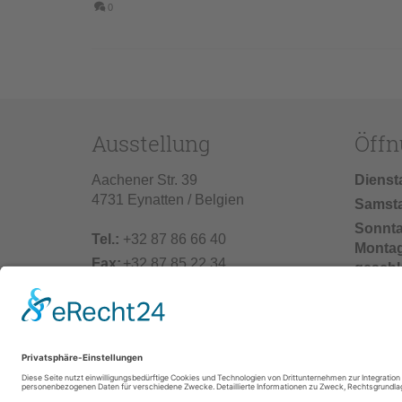
0
Ausstellung
Öffn
Aachener Str. 39
Dienst
4731 Eynatten / Belgien
Samst
Sonnt
Tel.:
+32 87 86 66 40
Monta
Fax:
+32 87 85 22 34
geschl
info@vonderhecken.de
Baufer
02.07.2
einschl
25.07.2
unser 
geschl