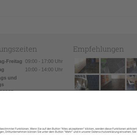
ungszeiten
Empfehlungen
ag-Freitag
09:00 - 17:00 Uhr
ag
10:00 - 14:00 Uhr
ags und
gs
ossen
ien: Vom
026 bis
.
026 bleibt
Geschäft
ossen