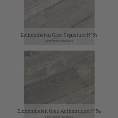
Eichendielen Grau Signature N°5s
eichendielen mit patina
Eichendielen Grau Authentique N°5a
eichendielen mit patina