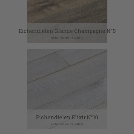
Eichendielen Grande Champagne N°9
eichendielen mit patina
Eichendielen Elixir N°10
eichendielen mit patina