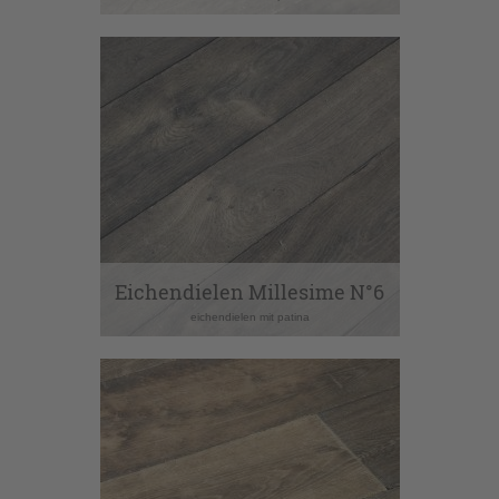
Eichendielen Millesime N°6
eichendielen mit patina