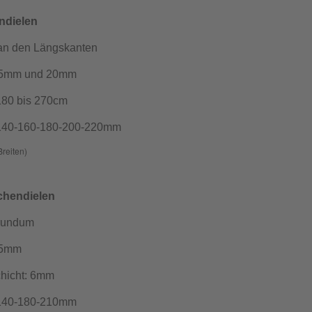
ndielen
an den Längskanten
 15mm und 20mm
180 bis 270cm
 140-160-180-200-220mm
Breiten)
chendielen
 rundum
15mm
hicht: 6mm
 140-180-210mm