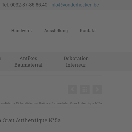
Tel. 0032-87-86.66.40
info@vonderhecken.be
Handwerk
Ausstellung
Kontakt
r
Antikes
Dekoration
Baumaterial
Interieur
hendielen
»
Eichendielen mit Patina
»
Eichendielen Grau Authentique N°5a
n Grau Authentique N°5a