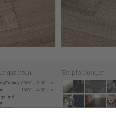
ungszeiten
Empfehlungen
ag-Freitag
09:00 - 17:00 Uhr
ag
10:00 - 14:00 Uhr
ags und
gs
ossen
ien: Vom