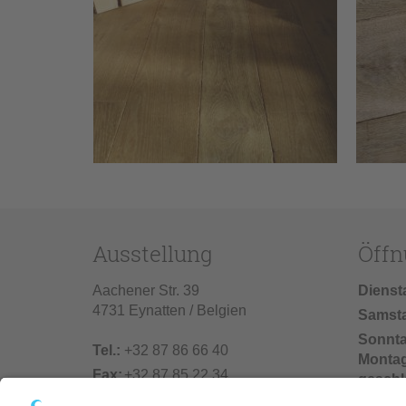
Ausstellung
Öffn
Aachener Str. 39
Dienst
4731 Eynatten / Belgien
Samst
Sonnt
Tel.:
+32 87 86 66 40
Monta
Fax:
+32 87 85 22 34
geschl
info@vonderhecken.de
Baufer