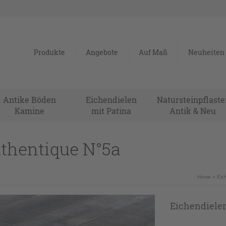
Produkte
Angebote
Auf Maß
Neuheiten
Antike Böden
Eichendielen
Natursteinpflaste
Kamine
mit Patina
Antik & Neu
thentique N°5a
Home
»
Eic
Eichendiele