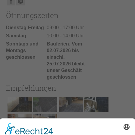
Öffnungszeiten
Dienstag-Freitag
09:00 - 17:00 Uhr
Samstag
10:00 - 14:00 Uhr
Sonntags und
Bauferien: Vom
Montags
02.07.2026 bis
geschlossen
einschl.
25.07.2026 bleibt
unser Geschäft
geschlossen
Empfehlungen