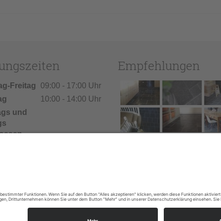
ungszeiten
Empfehlungen
ag-Freitag
09:00 - 17:00 Uhr
ag
10:00 - 14:00 Uhr
ags und
gs
ossen
ien: Vom
026 bis
.
026 bleibt
Geschäft
ossen