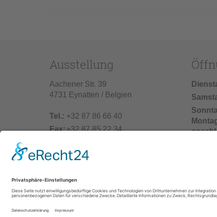
Ausstellung
Öffn
Aachener Str. 39
Dienst
4731 Eynatten / Belgien
Samst
Sonnt
Tel.:
+32 87 86 66 40
Monta
Fax:
+32 87 85 22 34
geschl
info@vonderhecken.de
Baufer
02.07.2
einschl
25.07.2
unser 
geschl