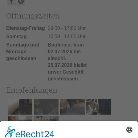
Öffnungszeiten
Dienstag-Freitag
09:00 - 17:00 Uhr
Samstag
10:00 - 14:00 Uhr
Sonntags und
Bauferien: Vom
Montags
02.07.2026 bis
geschlossen
einschl.
25.07.2026 bleibt
unser Geschäft
geschlossen
Empfehlungen