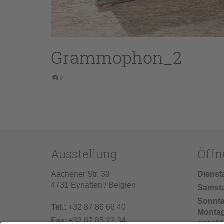
Grammophon_2
0
Ausstellung
Öffn
Aachener Str. 39
Dienst
4731 Eynatten / Belgien
Samst
Sonnt
Tel.:
+32 87 86 66 40
Monta
Fax:
+32 87 85 22 34
geschl