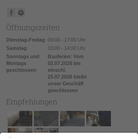
Öffnungszeiten
Dienstag-Freitag
09:00 - 17:00 Uhr
Samstag
10:00 - 14:00 Uhr
Sonntags und
Bauferien: Vom
Montags
02.07.2026 bis
geschlossen
einschl.
25.07.2026 bleibt
unser Geschäft
geschlossen
Empfehlungen