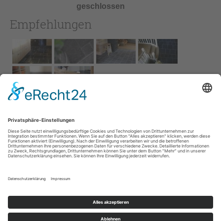
geschlossen
Empfehlungen
Impressum
AGB
Service
Links
Datenschutz­
erklärung