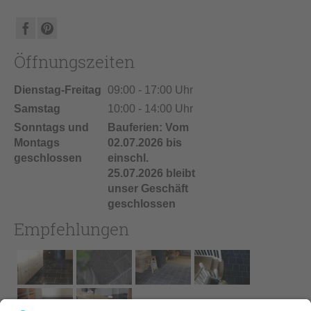
Öffnungszeiten
Dienstag-Freitag
09:00 - 17:00 Uhr
Samstag
10:00 - 14:00 Uhr
Sonntags und
Bauferien: Vom
Montags
02.07.2026 bis
geschlossen
einschl.
25.07.2026 bleibt
unser Geschäft
geschlossen
Empfehlungen