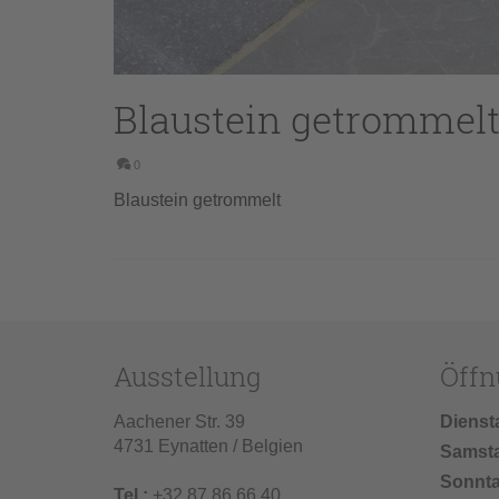
Blaustein getrommel
0
Blaustein getrommelt
Ausstellung
Öffn
Aachener Str. 39
Dienst
4731 Eynatten / Belgien
Samst
Sonnt
Tel.:
+32 87 86 66 40