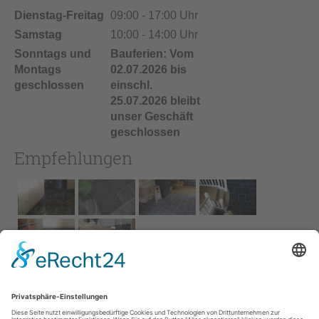
Dienstag-Freitag
09:00 - 17:00 Uhr
Samstag
10:00 - 14:00 Uhr
Sonntags und
Bauferien: Vom
Montags
02.07.2026 bis
geschlossen
einschl.
25.07.2026 bleibt
unser Geschäft
geschlossen
Empfehlungen
Impressum