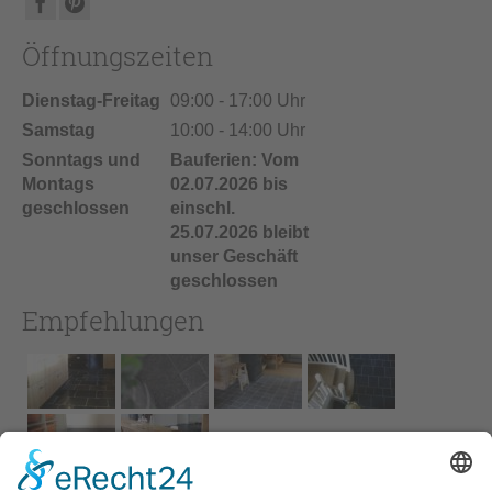
Öffnungszeiten
Dienstag-Freitag
09:00 - 17:00 Uhr
Samstag
10:00 - 14:00 Uhr
Sonntags und
Bauferien: Vom
Montags
02.07.2026 bis
geschlossen
einschl.
25.07.2026 bleibt
unser Geschäft
geschlossen
Empfehlungen