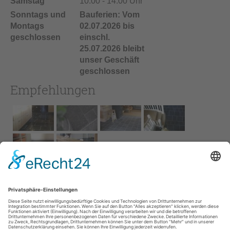
Samstag
10:00 - 14:00 Uhr
Sonntags und
Bauferien: Vom
Montags
02.07.2026 bis
geschlossen
einschl.
25.07.2026 bleibt
unser Geschäft
geschlossen
Empfehlungen
Impressum
AGB