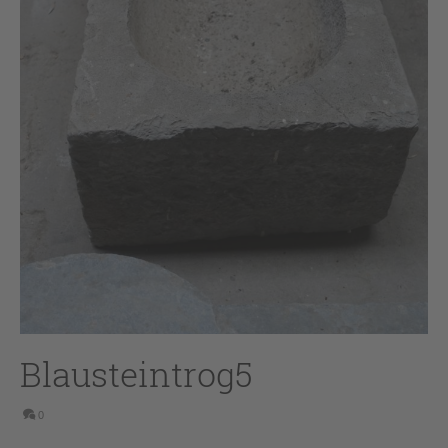
Blausteintrog5
0