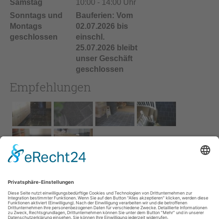
Samstag
10:00 - 14:00 Uhr
Sonntags und
Bauferien: Vom
Montags
02.07.2026 bis
geschlossen
einschl.
25.07.2026 bleibt
unser Geschäft
geschlossen
Empfehlungen
Impressum
AGB